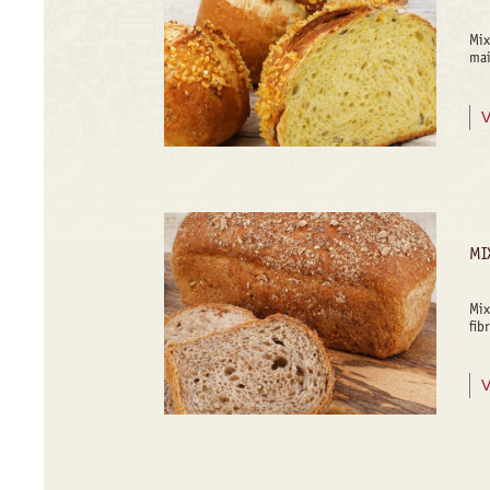
Mix
mai
V
MI
Mix
fib
V