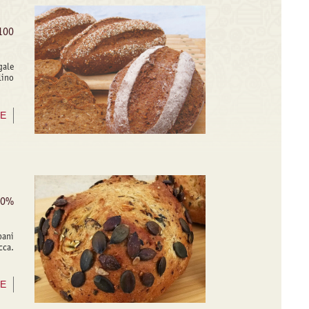
100
gale
lino
NE
50%
pani
cca.
NE