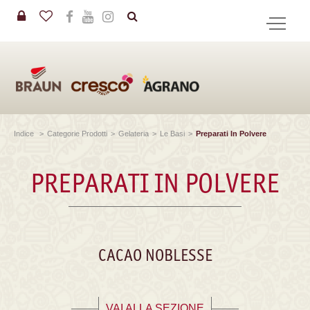
in
CERCA
Indice
>
Categorie Prodotti
>
Gelateria
>
Le Basi
>
Preparati In Polvere
PREPARATI IN POLVERE
CACAO NOBLESSE
VAI ALLA SEZIONE