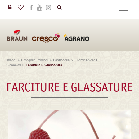
in
CERCA
Indice
>
Categorie Prodotti
>
Pasticceria
>
Creme Anidre E
Cioccolati
>
Farciture E Glassature
FARCITURE E GLASSATURE