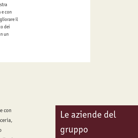
stra
à e con
liorare il
co dei
in un
e con
Le aziende del
ceria,
gruppo
o