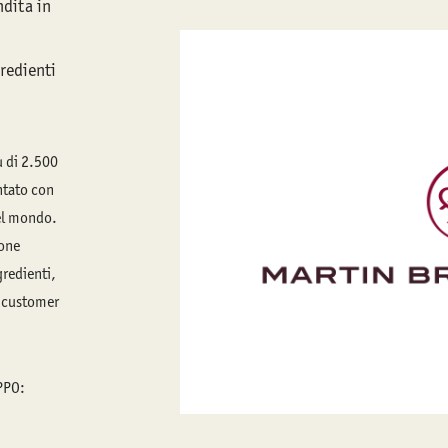
ndita in
redienti
ù di 2.500
ntato con
nel mondo.
ione
gredienti,
a customer
PPO: