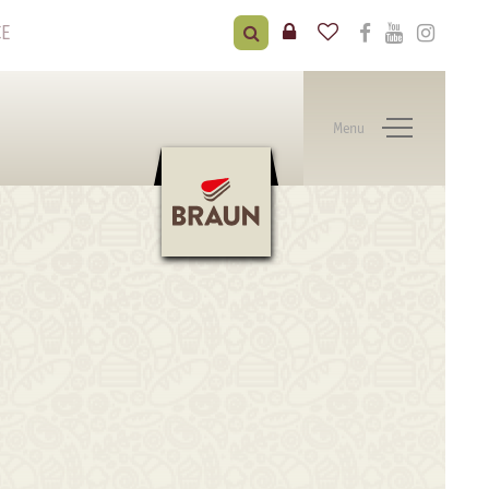
CE
Menu
E