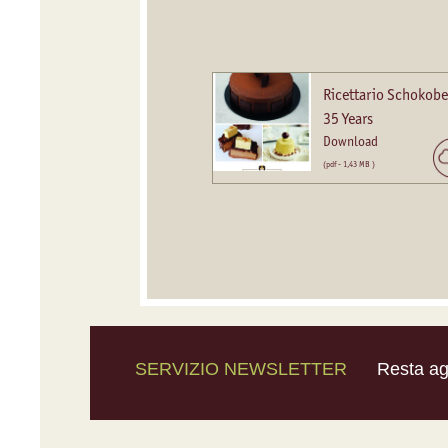
Ricettario Schokobe
35 Years
Download
(pdf - 1,43 MB )
SERVIZIO NEWSLETTER
Resta agg