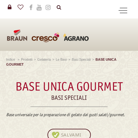
in
CERCA
Indice
>
Prodotti
>
Gelateria
>
Le Basi
>
Basi Speciali
>
BASE UNICA
GOURMET
BASE UNICA GOURMET
BASI SPECIALI
Base universale per la preparazione di gelato dai gusti salati/gourmet.
SALVAMI