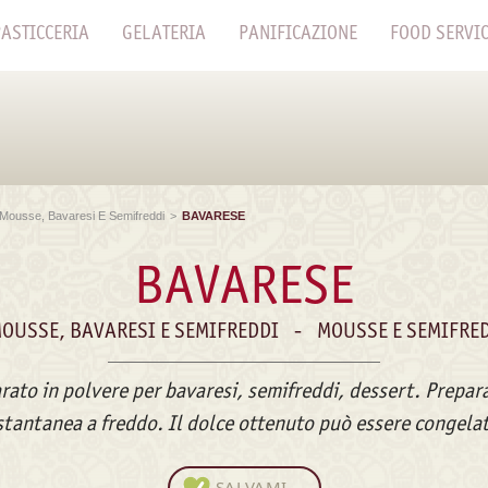
ASTICCERIA
GELATERIA
PANIFICAZIONE
FOOD SERVI
 Mousse, Bavaresi E Semifreddi
>
BAVARESE
BAVARESE
MOUSSE, BAVARESI E SEMIFREDDI
-
MOUSSE E SEMIFRED
rato in polvere per bavaresi, semifreddi, dessert. Prepar
stantanea a freddo. Il dolce ottenuto può essere congela
SALVAMI