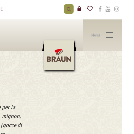
CE
Menu
 per la
e, mignon,
 (gocce di