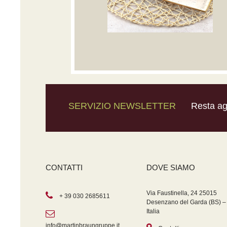
SERVIZIO NEWSLETTER
Resta agg
CONTATTI
DOVE SIAMO
Via Faustinella, 24 25015
+ 39 030 2685611
Desenzano del Garda (BS) –
Italia
info@martinbraungruppe.it