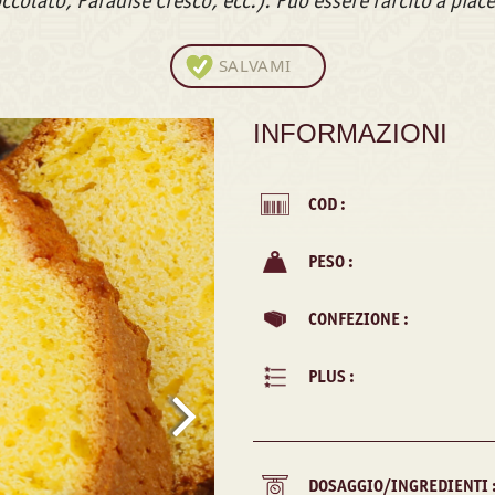
occolato, Paradise Cresco, ecc.). Può essere farcito a piace
SALVAMI
INFORMAZIONI
COD :
PESO :
CONFEZIONE :
PLUS :
DOSAGGIO/INGREDIENTI 