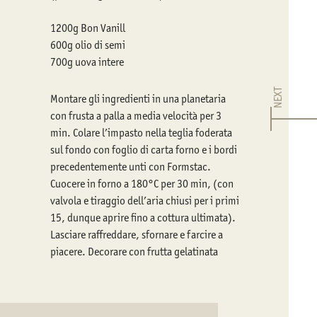
1200g Bon Vanill
600g olio di semi
700g uova intere
NEXT
Montare gli ingredienti in una planetaria
con frusta a palla a media velocità per 3
min. Colare l’impasto nella teglia foderata
sul fondo con foglio di carta forno e i bordi
precedentemente unti con Formstac.
Cuocere in forno a 180°C per 30 min, (con
valvola e tiraggio dell’aria chiusi per i primi
15, dunque aprire fino a cottura ultimata).
Lasciare raffreddare, sfornare e farcire a
piacere. Decorare con frutta gelatinata