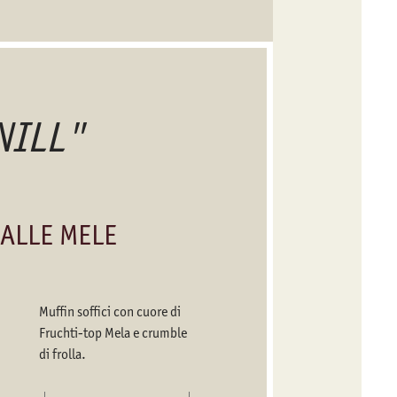
NILL"
ALLE MELE
CAKE C
Muffin soffici con cuore di
Fruchti-top Mela e crumble
di frolla.