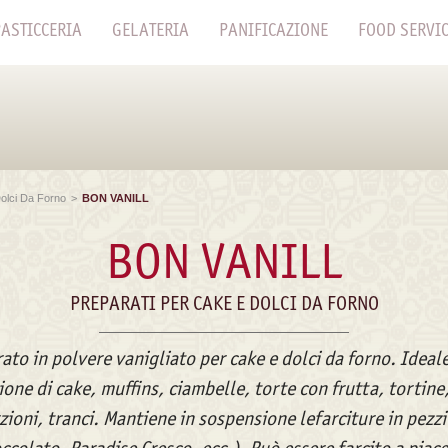
ASTICCERIA
GELATERIA
PANIFICAZIONE
FOOD SERVI
olci Da Forno
>
BON VANILL
BON VANILL
PREPARATI PER CAKE E DOLCI DA FORNO
ato in polvere vanigliato per cake e dolci da forno. Ideale
one di cake, muffins, ciambelle, torte con frutta, tortin
oni, tranci. Mantiene in sospensione lefarciture in pezzi