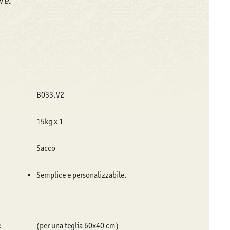
re.
B033.V2
15kg x 1
Sacco
Semplice e personalizzabile.
:
(per una teglia 60x40 cm)