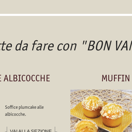
tte da fare con "BON VA
E ALBICOCCHE
MUFFIN 
Soffice plumcake alle
albicocche.
VAI ALLA SEZIONE