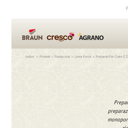
P
Indice
>
Prodotti
>
Pasticceria
>
Linea Forno
>
Preparati Per Cake E D
Prepar
preparazi
monoporzi