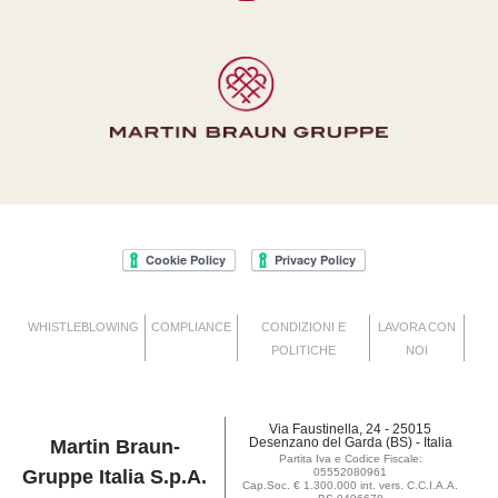
WHISTLEBLOWING
COMPLIANCE
CONDIZIONI E
LAVORA CON
POLITICHE
NOI
Via Faustinella, 24 - 25015
Desenzano del Garda (BS) - Italia
Martin Braun-
Partita Iva e Codice Fiscale:
Gruppe Italia S.p.A.
05552080961
Cap.Soc. € 1.300.000 int. vers. C.C.I.A.A.