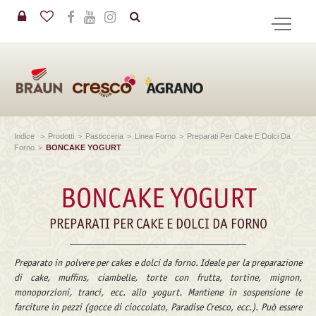
in
CERCA
Indice
>
Prodotti
>
Pasticceria
>
Linea Forno
>
Preparati Per Cake E Dolci Da
Forno
>
BONCAKE YOGURT
BONCAKE YOGURT
PREPARATI PER CAKE E DOLCI DA FORNO
Preparato in polvere per cakes e dolci da forno. Ideale per la preparazione
di cake, muffins, ciambelle, torte con frutta, tortine, mignon,
monoporzioni, tranci, ecc. allo yogurt. Mantiene in sospensione le
farciture in pezzi (gocce di cioccolato, Paradise Cresco, ecc.). Può essere