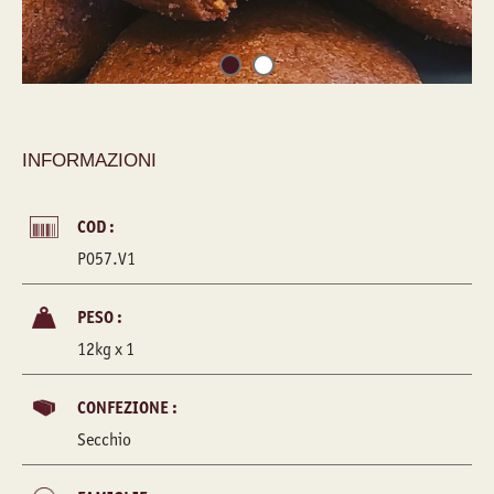
INFORMAZIONI
COD :
P057.V1
PESO :
12kg x 1
CONFEZIONE :
Secchio