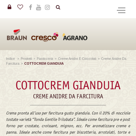
in
CERCA
Indice
>
Prodotti
>
Pasticceria
>
Creme Anidre E Cioccolati
>
Creme Anidre Da
Farcitura
>
COTTOCREM GIANDUIA
COTTOCREM GIANDUIA
CREME ANIDRE DA FARCITURA
Crema pronta all’uso per farcitura gusto gianduia. Con il 20% di nocciole
tostate varietà “Tonda Gentile Trilobata”. Ideale come farcitura pre e post
forno per crostate, croissant, mignon, ecc. Per aromatizzare creme e
panna. Ideale anche come farcitura per biscotteria, arrotolati, torte e