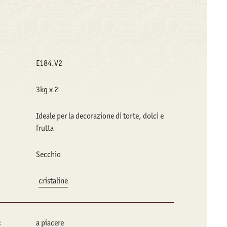
E184.V2
3kg x 2
Ideale per la decorazione di torte, dolci e
frutta
Secchio
cristaline
:
a piacere