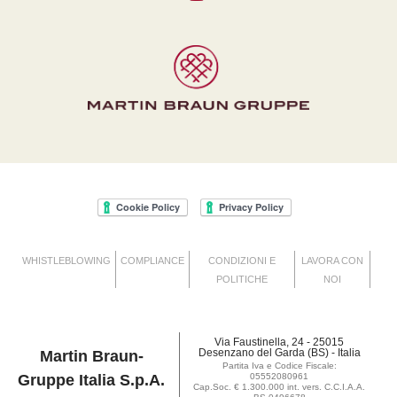
WHISTLEBLOWING
COMPLIANCE
CONDIZIONI E
LAVORA CON
POLITICHE
NOI
Via Faustinella, 24 - 25015
Desenzano del Garda (BS) - Italia
Martin Braun-
Partita Iva e Codice Fiscale:
Gruppe Italia S.p.A.
05552080961
Cap.Soc. € 1.300.000 int. vers. C.C.I.A.A.