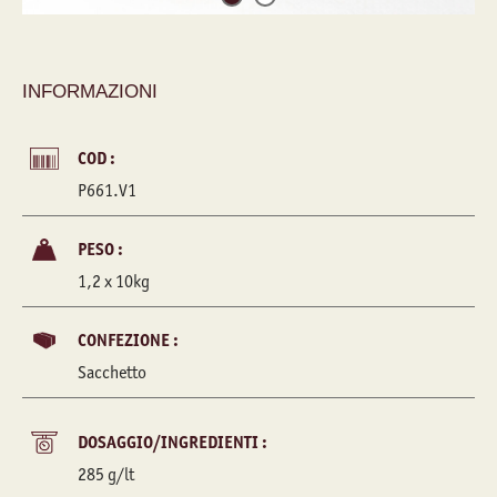
INFORMAZIONI
COD :
P661.V1
PESO :
1,2 x 10kg
CONFEZIONE :
Sacchetto
DOSAGGIO/INGREDIENTI :
285 g/lt