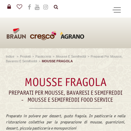
in
CERCA
Indice
>
Prodotti
>
Pasticceria
>
Mousse E Semifreddi
>
Preparati Per Mousse,
Bavaresi E Semifreddi
>
MOUSSE FRAGOLA
MOUSSE FRAGOLA
PREPARATI PER MOUSSE, BAVARESI E SEMIFREDDI
-
MOUSSE E SEMIFREDDI FOOD SERVICE
Preparato in polvere per dessert, gusto fragola. In pasticceria e nella
ristorazione collettiva per la preparazione di mousse, guarnizioni,
dessert, piccola pasticceria e monoporzioni