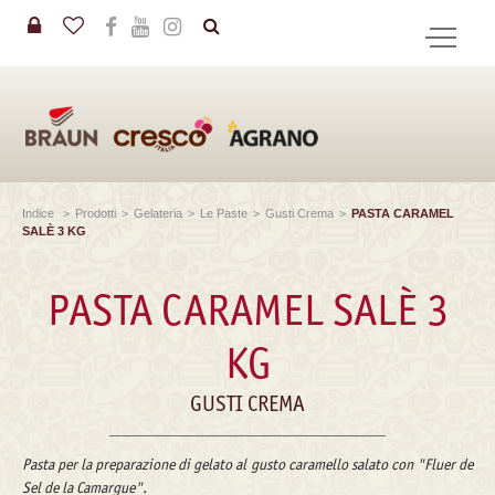
in
CERCA
Indice
>
Prodotti
>
Gelateria
>
Le Paste
>
Gusti Crema
>
PASTA CARAMEL
SALÈ 3 KG
PASTA CARAMEL SALÈ 3
KG
GUSTI CREMA
Pasta per la preparazione di gelato al gusto caramello salato con
"Fluer de
Sel de la Camargue".