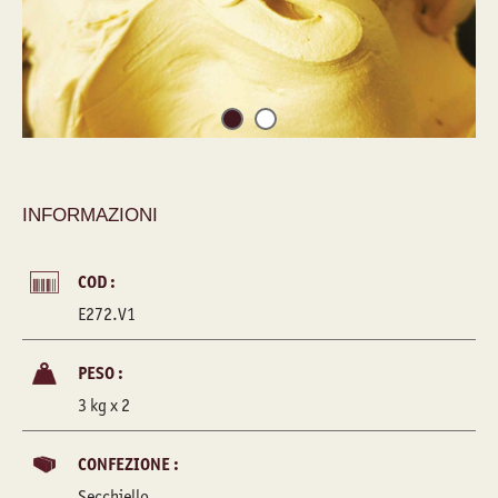
INFORMAZIONI
COD :
E272.V1
PESO :
3 kg x 2
CONFEZIONE :
Secchiello