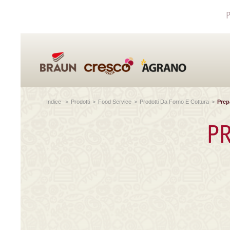
P
Indice
>
Prodotti
>
Food Service
>
Prodotti Da Forno E Cottura
>
Pre
P