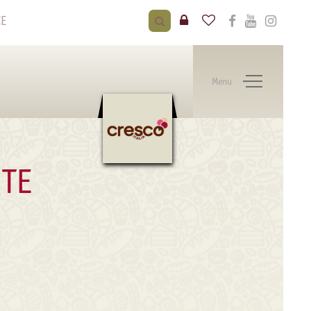
CE
Menu
TE