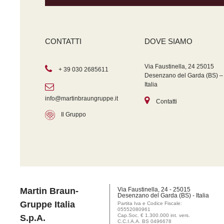
CONTATTI
DOVE SIAMO
Via Faustinella, 24 25015
+ 39 030 2685611
Desenzano del Garda (BS) –
Italia
info@martinbraungruppe.it
Contatti
Il Gruppo
Martin Braun-
Via Faustinella, 24 - 25015
Desenzano del Garda (BS) - Italia
Gruppe Italia
Partita Iva e Codice Fiscale:
05552080961
Cap.Soc. € 1.300.000 int. vers.
S.p.A.
C.C.I.A.A. BS 0496678