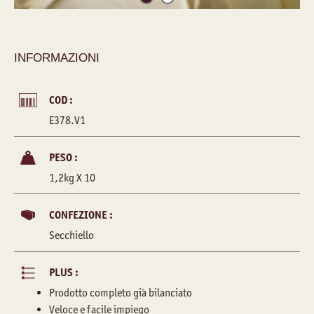
INFORMAZIONI
COD :
E378.V1
PESO :
1,2kg X 10
CONFEZIONE :
Secchiello
PLUS :
Prodotto completo già bilanciato
Veloce e facile impiego