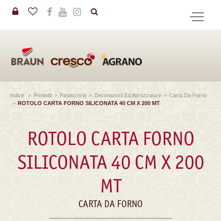
in
CERCA
Indice
>
Prodotti
>
Pasticceria
>
Decorazioni Ed Attrezzature
>
Carta Da Forno
>
ROTOLO CARTA FORNO SILICONATA 40 CM X 200 MT
ROTOLO CARTA FORNO
SILICONATA 40 CM X 200
MT
CARTA DA FORNO