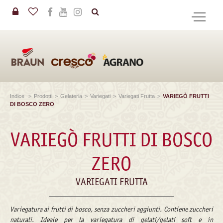
in
CERCA
Indice
>
Prodotti
>
Gelateria
>
Variegati
>
Variegati Frutta
>
VARIEGÒ FRUTTI
DI BOSCO ZERO
VARIEGÒ FRUTTI DI BOSCO
ZERO
VARIEGATI FRUTTA
Variegatura ai frutti di bosco, senza zuccheri aggiunti. Contiene zuccheri
naturali. Ideale per la variegatura di gelati/gelati soft e in