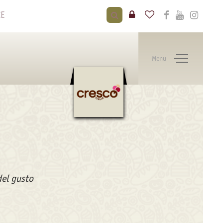
CE
Menu
del gusto