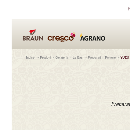
P
Indice
>
Prodotti
>
Gelateria
>
Le Basi
>
Preparati In Polvere
>
YUZU
Preparat