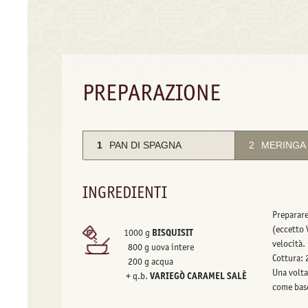
PREPARAZIONE
1
PAN DI SPAGNA
2
MERINGA 
INGREDIENTI
Preparare
(eccetto 
1000 g
BISQUISIT
velocità.
800 g uova intere
Cottura: 
200 g acqua
Una volta
+ q.b.
VARIEGÒ CARAMEL SALÈ
come base