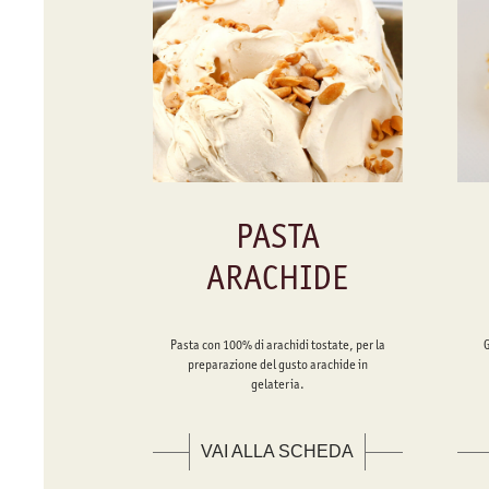
PASTA
ARACHIDE
Pasta con 100% di arachidi tostate, per la
preparazione del gusto arachide in
gelateria.
VAI ALLA SCHEDA