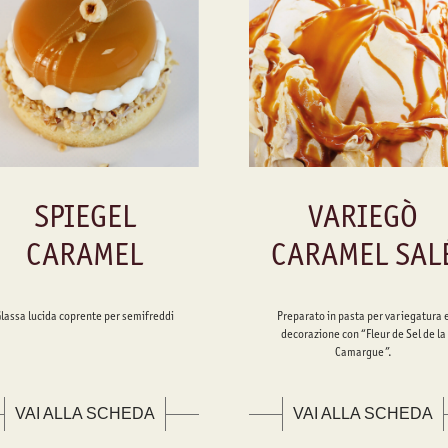
SPIEGEL
VARIEGÒ
CARAMEL
CARAMEL SAL
Glassa lucida coprente per semifreddi
Preparato in pasta per variegatura 
decorazione con “Fleur de Sel de la
Camargue”.
VAI ALLA SCHEDA
VAI ALLA SCHEDA