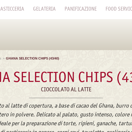
ASTICCERIA
GELATERIA
PANIFICAZIONE
FOOD SERVI
e
>
GHANA SELECTION CHIPS (43/40)
A SELECTION CHIPS (4
CIOCCOLATO AL LATTE
o al latte di copertura, a base di cacao del Ghana, burro 
ntero in polvere. Delicato al palato, gusto intenso, colore
eale per la preparazione di torte, ripieni, ganache, tartu