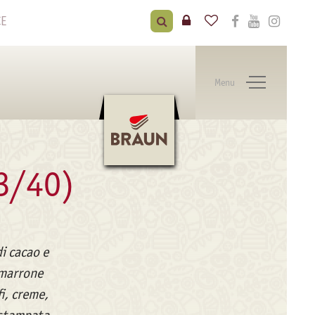
CE
Menu
3/40)
di cacao e
 marrone
fi, creme,