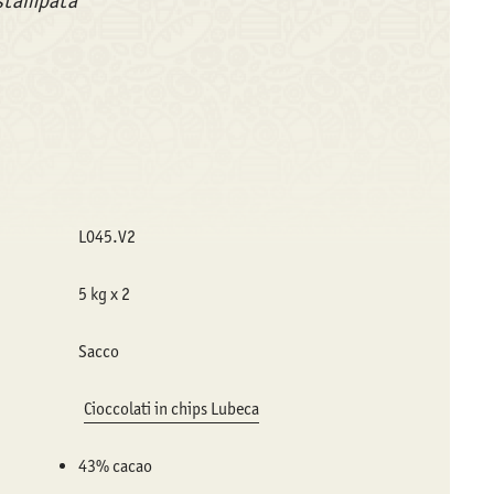
a stampata
L045.V2
5 kg x 2
Sacco
Cioccolati in chips Lubeca
43% cacao