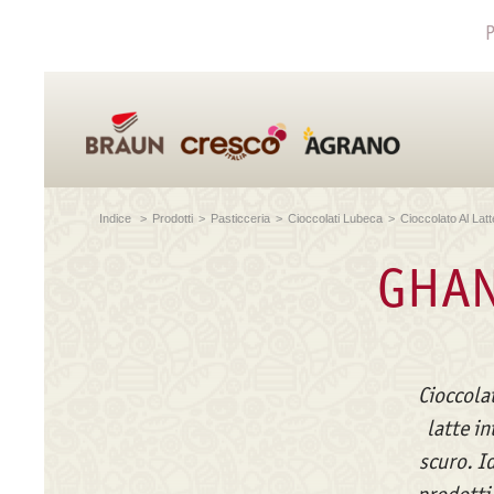
P
Indice
>
Prodotti
>
Pasticceria
>
Cioccolati Lubeca
>
Cioccolato Al Latt
GHAN
Cioccolat
latte i
scuro. Id