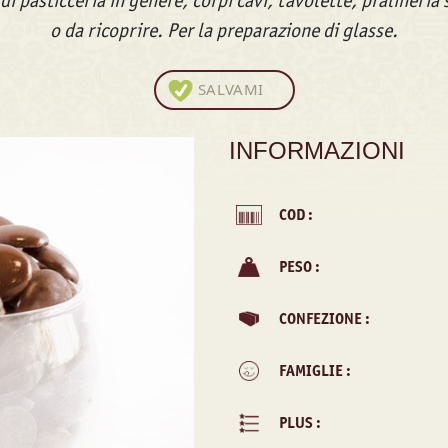
di pasticceria in genere, corpi cavi, tavolette, pralineri
o da ricoprire. Per la preparazione di glasse.
SALVAMI
INFORMAZIONI
COD :
PESO :
CONFEZIONE :
FAMIGLIE :
PLUS :