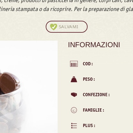
i, creme, prodotti di pasticceria in genere, corpi cavi, tav
lineria stampata o da ricoprire. Per la preparazione di gla
SALVAMI
INFORMAZIONI
COD :
PESO :
CONFEZIONE :
FAMIGLIE :
PLUS :