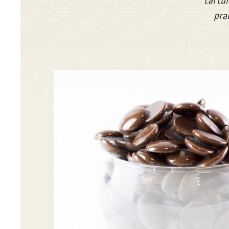
tartuf
pra