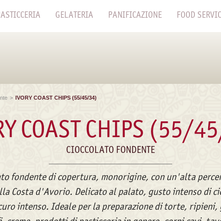
ASTICCERIA
GELATERIA
PANIFICAZIONE
FOOD SERVI
nte
>
IVORY COAST CHIPS (55/45/34)
RY COAST CHIPS (55/45
CIOCCOLATO FONDENTE
to fondente di copertura, monorigine, con un'alta perce
lla Costa d'Avorio. Delicato al palato, gusto intenso di ci
curo intenso. Ideale per la preparazione di torte, ripieni,