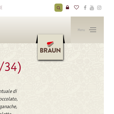
CE
Menu
/34)
ntuale di
occolato,
 ganache,