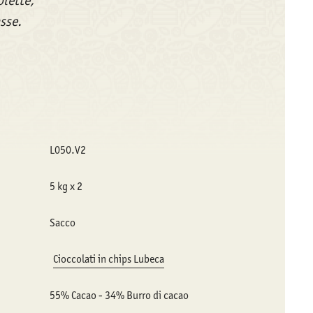
olette,
sse.
L050.V2
5 kg x 2
Sacco
Cioccolati in chips Lubeca
55% Cacao - 34% Burro di cacao