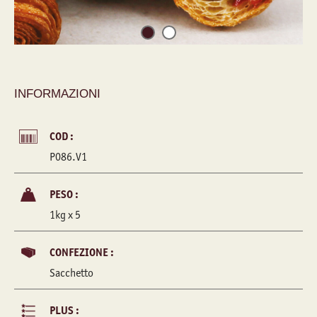
INFORMAZIONI
COD :
P086.V1
PESO :
1kg x 5
CONFEZIONE :
Sacchetto
PLUS :