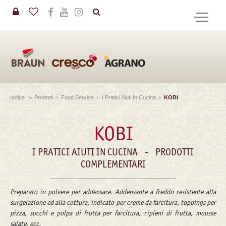
in
CERCA
Indice
>
Prodotti
>
Food Service
>
I Pratici Aiuti In Cucina
>
KOBI
KOBI
I PRATICI AIUTI IN CUCINA
-
PRODOTTI
COMPLEMENTARI
Preparato in polvere per addensare. Addensante a freddo resistente alla
surgelazione ed alla cottura, indicato per creme da farcitura, toppings per
pizza, succhi e polpa di frutta per farcitura, ripieni di frutta, mousse
salate, ecc.