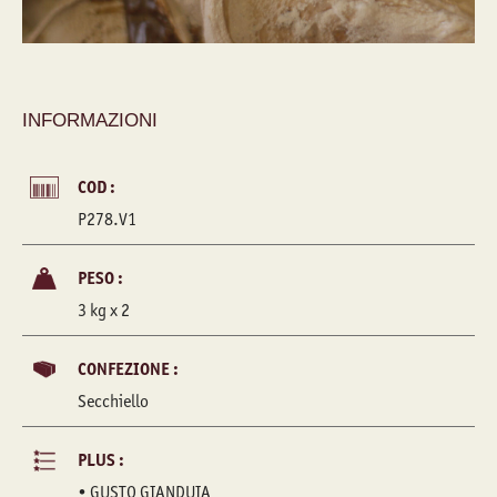
INFORMAZIONI
COD :
P278.V1
PESO :
3 kg x 2
CONFEZIONE :
Secchiello
PLUS :
• GUSTO GIANDUIA