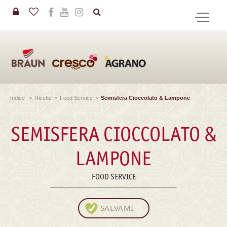
in
CERCA
Indice
>
Ricette
>
Food Service
>
Semisfera Cioccolato & Lampone
SEMISFERA CIOCCOLATO &
LAMPONE
FOOD SERVICE
SALVAMI