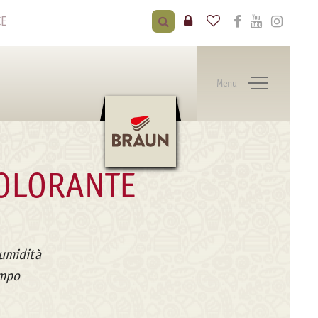
CE
Menu
COLORANTE
’umidità
empo