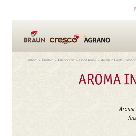
P
Indice
>
Prodotti
>
Pasticceria
>
Linea Aromi
>
Aromi In Pasta (dosagg
AROMA IN
Aroma i
fin