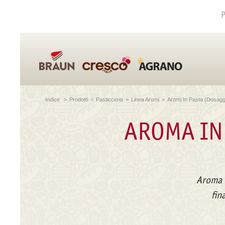
P
Indice
>
Prodotti
>
Pasticceria
>
Linea Aromi
>
Aromi In Pasta (dosagg
AROMA IN
Aroma i
fin