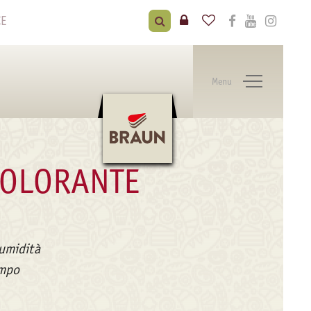
CE
Menu
COLORANTE
’umidità
empo