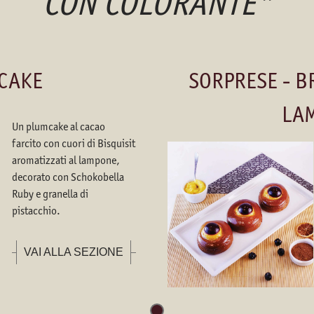
CON COLORANTE"
CAKE
SORPRESE - B
LA
Un plumcake al cacao
farcito con cuori di Bisquisit
aromatizzati al lampone,
decorato con Schokobella
Ruby e granella di
pistacchio.
VAI ALLA SEZIONE