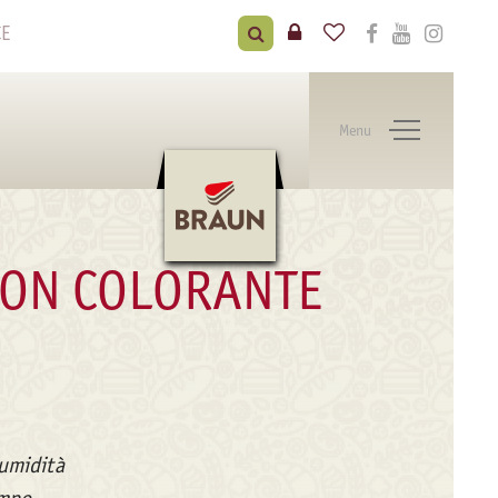
CE
Menu
CON COLORANTE
’umidità