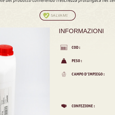
ale del prodotto conferendo freschezza prolungata nel t
SALVAMI
INFORMAZIONI
COD :
PESO :
CAMPO D'IMPIEGO :
CONFEZIONE :