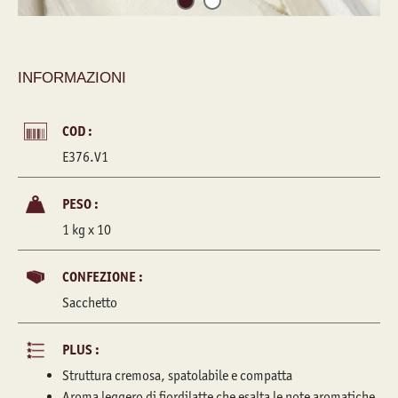
INFORMAZIONI
COD :
E376.V1
PESO :
1 kg x 10
CONFEZIONE :
Sacchetto
PLUS :
Struttura cremosa, spatolabile e compatta
Aroma leggero di fiordilatte che esalta le note aromatiche