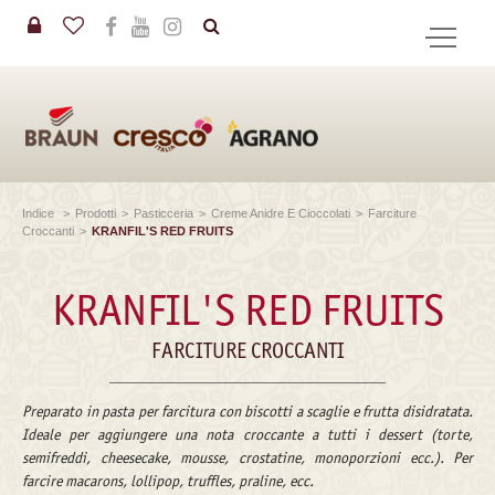
in
CERCA
Indice
>
Prodotti
>
Pasticceria
>
Creme Anidre E Cioccolati
>
Farciture
Croccanti
>
KRANFIL'S RED FRUITS
KRANFIL'S RED FRUITS
FARCITURE CROCCANTI
Preparato in pasta per farcitura con biscotti a scaglie e frutta disidratata.
Ideale per aggiungere una nota croccante a tutti i dessert (torte,
semifreddi, cheesecake, mousse, crostatine, monoporzioni ecc.). Per
farcire macarons, lollipop, truffles, praline, ecc.