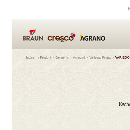
P
Indice
>
Prodotti
>
Gelateria
>
Variegati
>
Variegati Frutta
>
VARIEGO
Varie