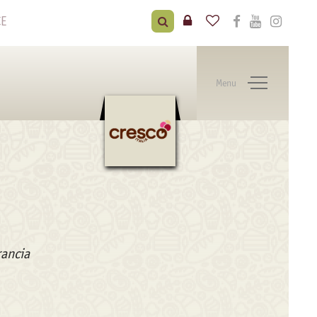
CE
Menu
rancia