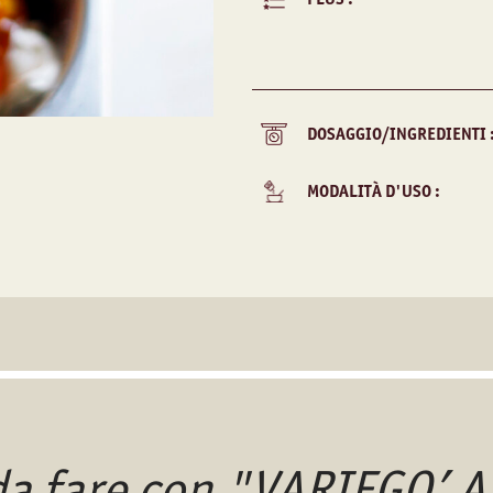
DOSAGGIO/INGREDIENTI 
MODALITÀ D'USO :
 da fare con "VARIEGO’ 