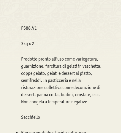
P588.V1
3kg x 2
Prodotto pronto all’uso come variegatura,
guarnizione, farcitura di gelati in vaschetta,
coppe gelato, gelati e dessert al piatto,
semifreddi. In pasticceria e nella
ristorazione collettiva come decorazione di
dessert, panna cotta, budini, crostate, ecc.
Non congela a temperature negative
Secchiello
Rimane morbido e lucido sotto zero