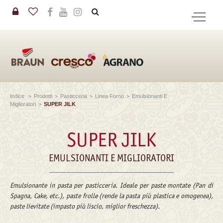
in
CERCA
Indice
>
Prodotti
>
Pasticceria
>
Linea Forno
>
Emulsionanti E
Miglioratori
>
SUPER JILK
SUPER JILK
EMULSIONANTI E MIGLIORATORI
Emulsionante in pasta per pasticceria. Ideale per paste montate (Pan di
Spagna, Cake, etc.), paste frolle (rende la pasta più plastica e omogenea),
paste lievitate (impasto più liscio, miglior freschezza).